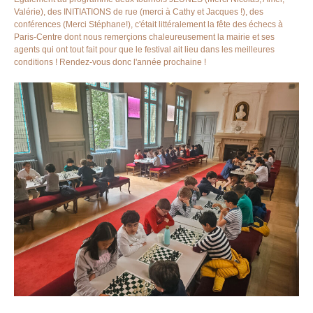
Valérie), des INITIATIONS de rue (merci à Cathy et Jacques !), des
conférences (Merci Stéphane!), c'était littéralement la fête des échecs à
Paris-Centre dont nous remerçions chaleureusement la mairie et ses
agents qui ont tout fait pour que le festival ait lieu dans les meilleures
conditions ! Rendez-vous donc l'année prochaine !