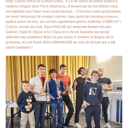
notre 10ème OPEN iNTERNATIONAL. Il y a de moins en moins d'open à
cadence longue dans Paris intramuros, et beaucoup de nos fidèles nous
ont expliqué que l'open leurs avait manqué... C'est donc avec grand plaisir
de revoir beaucoup de visages connus, mais aussi de nouveaux joueurs,
parfois venus de loin, qui ont très rapidement permis d'afficher COMPLET !
C'est un ancien du club, Paul AGACHE qui remporte devant son ami,
Gabriel, l'open B ! Bravo à lui ! Dans le A, Hervé Daurelle qui venait
défendre ses nombreux titres n'a pas réussi à contenir la fougue de la
jeunesse, et c'est Karim BOULEMNAKHER du club de Noisiel qui a été
sacré champion !