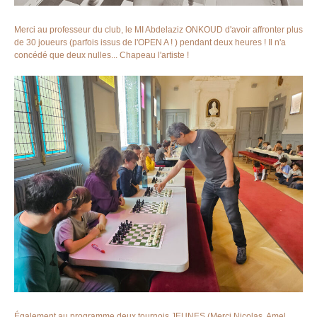
Merci au professeur du club, le MI Abdelaziz ONKOUD d'avoir affronter plus
de 30 joueurs (parfois issus de l'OPEN A ! ) pendant deux heures ! Il n'a
concédé que deux nulles... Chapeau l'artiste !
Également au programme deux tournois JEUNES (Merci Nicolas, Amel,