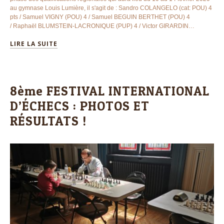
au gymnase Louis Lumière, il s'agit de : Sandro COLANGELO (cat: POU) 4
pts / Samuel VIGNY (POU) 4 / Samuel BEGUIN BERTHET (POU) 4
/ Raphaël BLUMSTEIN-LACRONIQUE (PUP) 4 / Victor GIRARDIN…
LIRE LA SUITE
8ème FESTIVAL INTERNATIONAL
D’ÉCHECS : PHOTOS ET
RÉSULTATS !