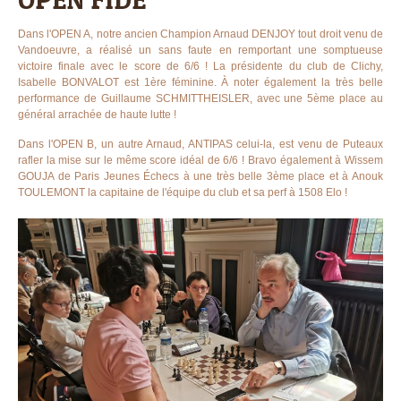
Dans l'OPEN A, notre ancien Champion Arnaud DENJOY tout droit venu de
Vandoeuvre, a réalisé un sans faute en remportant une somptueuse
victoire finale avec le score de 6/6 ! La présidente du club de Clichy,
Isabelle BONVALOT est 1ère féminine. À noter également la très belle
performance de Guillaume SCHMITTHEISLER, avec une 5ème place au
général arrachée de haute lutte !
Dans l'OPEN B, un autre Arnaud, ANTIPAS celui-la, est venu de Puteaux
rafler la mise sur le même score idéal de 6/6 ! Bravo également à Wissem
GOUJA de Paris Jeunes Échecs à une très belle 3ème place et à Anouk
TOULEMONT la capitaine de l'équipe du club et sa perf à 1508 Elo !