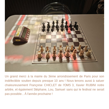
Un grand merci à la mairie du 3ème arrondissement de Paris pour son
indéfectible soutien depuis presque 10 ans ! Nous tenons aussi à saluer
chaleureusement Françoise CHICLET de l'OMS 3, Xavier RUBINI notre
arbitre, et également Stéphane, Lou, Samuel sans qui le festival ne serait
pas possible... À l'année prochaine !