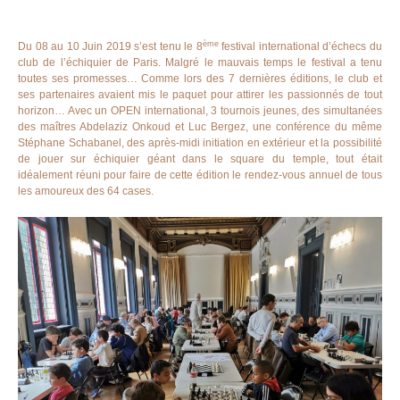
ème
Du 08 au 10 Juin 2019 s’est tenu le 8
festival international d’échecs du
club de l’échiquier de Paris. Malgré le mauvais temps le festival a tenu
toutes ses promesses… Comme lors des 7 dernières éditions, le club et
ses partenaires avaient mis le paquet pour attirer les passionnés de tout
horizon… Avec un OPEN international, 3 tournois jeunes, des simultanées
des maîtres Abdelaziz Onkoud et Luc Bergez, une conférence du même
Stéphane Schabanel, des après-midi initiation en extérieur et la possibilité
de jouer sur échiquier géant dans le square du temple, tout était
idéalement réuni pour faire de cette édition le rendez-vous annuel de tous
les amoureux des 64 cases.