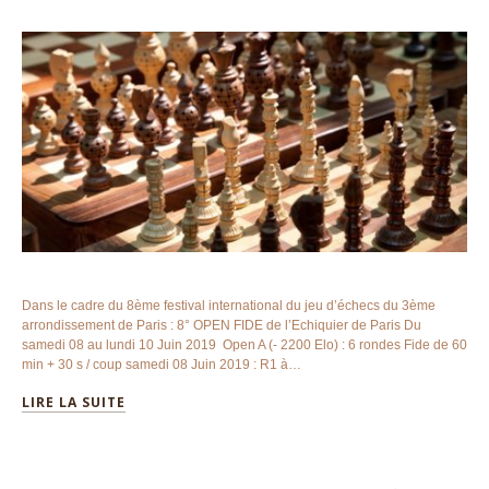
Dans le cadre du 8ème festival international du jeu d’échecs du 3ème
arrondissement de Paris : 8° OPEN FIDE de l’Echiquier de Paris Du
samedi 08 au lundi 10 Juin 2019 Open A (- 2200 Elo) : 6 rondes Fide de 60
min + 30 s / coup samedi 08 Juin 2019 : R1 à…
LIRE LA SUITE