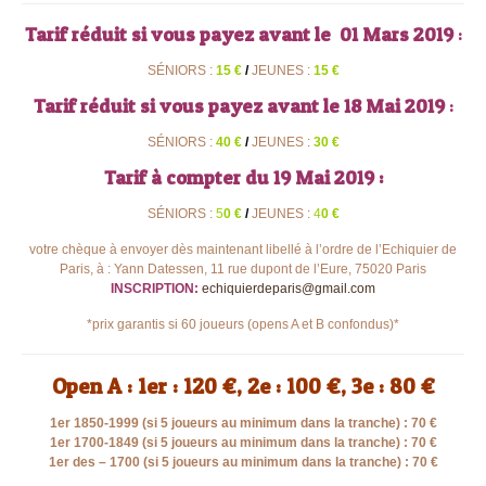
Tarif réduit si vous payez avant le 01 Mars 2019
:
SÉNIORS :
15 €
/
JEUNES :
15 €
Tarif réduit si vous payez avant le 18 Mai 2019
:
SÉNIORS :
40 €
/
JEUNES :
30 €
Tarif à compter du 19 Mai 2019 :
SÉNIORS :
5
0 €
/
JEUNES :
4
0 €
votre chèque à envoyer dès maintenant libellé à l’ordre de l’Echiquier de
Paris, à : Yann Datessen, 11 rue dupont de l’Eure, 75020 Paris
INSCRIPTION:
echiquierdeparis@gmail.com
*prix garantis si 60 joueurs (opens A et B confondus)*
Open A : 1er : 120 €, 2e : 100 €, 3e : 80 €
1er 1850-1999 (si 5 joueurs au minimum dans la tranche) :
70 €
1er 1700-1849 (si 5 joueurs au minimum dans la tranche) :
70 €
1er des – 1700 (si 5 joueurs au minimum dans la tranche) :
70 €