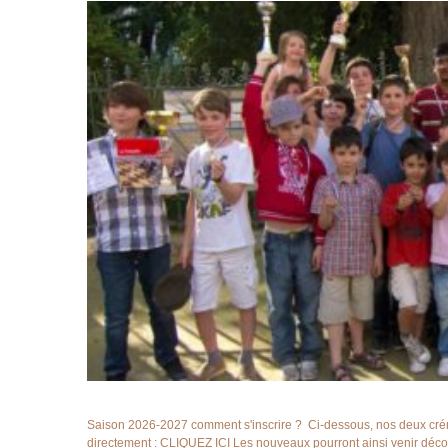
Saison 2026-2027 comment s'inscrire ? Ci-dessous, nos deux crénea
directement : CLIQUEZ ICI Les nouveaux pourront ainsi venir découvr