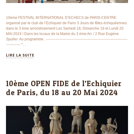
10ème FESTIVAL INTERNATIONAL D’ECHECS de PARIS-CENTRE
organisé par le club de l’Echiquier de Paris 3 Jours de fêtes échiquéennes
dans le 3 ème arrondissement Les Samedi 18, Dimanche 19 et Lundi 20
MAI 2024 ! Dans les locaux de la Mairie du 3 ème Arr. / 2 Rue Eugène
Spuller Au programme : --------------------------------------------------------------------
------------ *…
LIRE LA SUITE
10ème OPEN FIDE de l’Echiquier
de Paris, du 18 au 20 Mai 2024