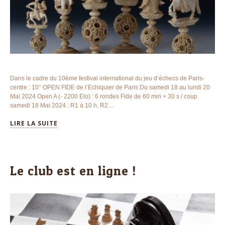
Dans le cadre du 10ème festival international du jeu d’échecs de Paris-
centre : 10° OPEN FIDE de l’Echiquier de Paris Du samedi 18 au lundi 20
Mai 2024 Open A (- 2200 Elo) : 6 rondes Fide de 60 min + 30 s / coup
samedi 18 Mai 2024 : R1 à 10 h, R2…
LIRE LA SUITE
Le club est en ligne !