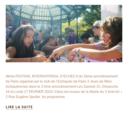
9ème FESTIVAL INTERNATIONAL D’ECHECS du 3ème arrondissement
de Paris organisé par le club de l’Echiquier de Paris 3 Jours de fêtes
échiquéennes dans le 3 ème arrondissement Les Samedi 15, Dimanche
16 et Lundi 17 FÉVRIER 2020 ! Dans les locaux de la Mairie du 3 ème Arr. /
2 Rue Eugène Spuller Au programme…
LIRE LA SUITE