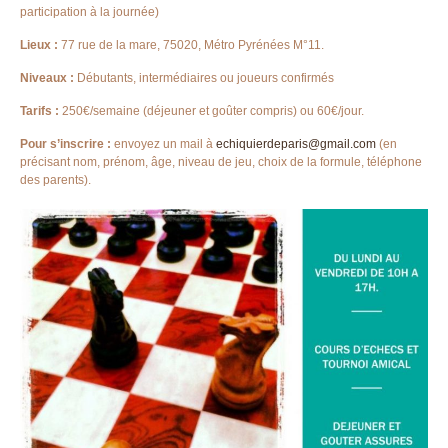
participation à la journée)
Lieux :
77 rue de la mare, 75020, Métro Pyrénées M°11.
Niveaux :
Débutants, intermédiaires ou joueurs confirmés
Tarifs :
250€/semaine (déjeuner et goûter compris) ou 60€/jour.
Pour s’inscrire :
envoyez un mail à
echiquierdeparis@gmail.com
(en
précisant nom, prénom, âge, niveau de jeu, choix de la formule, téléphone
des parents).