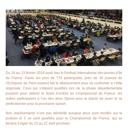
Du 19 au 23 février 2018 avait lieu le Festival international des jeunes d’Ile
de France. Parmi les plus de 770 participants, près de 30 joueurs de
l’Echiquier de Paris avaient fait le déplacement pour se confronter à l’élite
régionale. Ceux qui s’étaient qualifiés lors de la phase départementale
jouaient pour obtenir le ticket d’entrée au Championnat de France, les
autres participaient à l’un des deux Opens pour le plaisir de jouer et se
perfectionner pour la prochaine saison.
Nos représentants n’ont pas démérité puisque deux sont montés sur le
podium et 5 se sont qualifiés pour le Championnat de France, qui se
tiendra à Agen du 15 au 22 avril prochain.