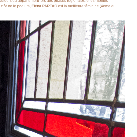
s couleurs du département lors des phases régionales, elles-mêmes
clôture le podium,
Eléna PARTAC
est la meilleure féminine (4ème du