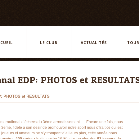
CUEIL
LE CLUB
ACTUALITÉS
TOUR
onnal EDP: PHOTOS et RESULTAT
EDP: PHOTOS et RESULTATS
l international d’échecs du 3ème arrondissement… ! Encore une fois, nous
u 3ème, fidèle à son désir de promouvoir notre sport nous offrait ce qui est
les joueurs et amateurs ne s’y trompent d’ailleurs plus, cette année nous
ec environ
400
curieux le dimanche 16 Février, en plus des
92 joueurs
du