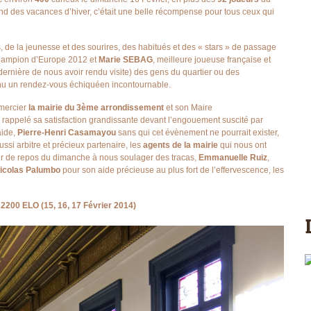
nd des vacances d’hiver, c’était une belle récompense pour tous ceux qui
de la jeunesse et des sourires, des habitués et des « stars » de passage
hampion d’Europe 2012 et
Marie SEBAG
, meilleure joueuse française et
ernière de nous avoir rendu visite) des gens du quartier ou des
venu un rendez-vous échiquéen incontournable.
emercier
la mairie du 3ème arrondissement
et son Maire
 a rappelé sa satisfaction grandissante devant l’engouement suscité par
aide,
Pierre-Henri Casamayou
sans qui cet évènement ne pourrait exister,
ssi arbitre et précieux partenaire, les
agents de la mairie
qui nous ont
our de repos du dimanche à nous soulager des tracas,
Emmanuelle Ruiz
,
icolas Palumbo
pour son aide précieuse au plus fort de l’effervescence, les
0 ELO (15, 16, 17 Février 2014)