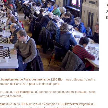
championnats de Paris des moins de 2200 Elo
, nous déléguant ainsi la
ampion de Paris 2014 pour la ladite catégorie.
eurs, puisque
92 inscrits
au départ de l’open découvraient la hauteur sous
me arrondissement…
dine
du club du
JEEN
et son vice-champion
FEDORYSHYN Ievgenni
du