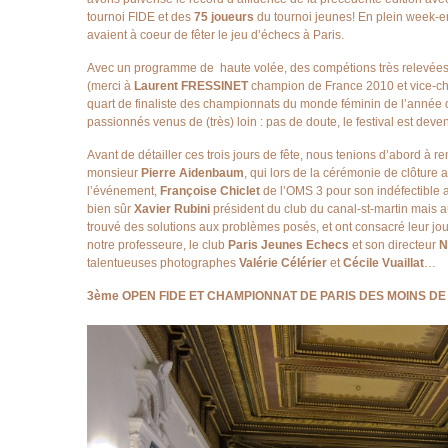
tournoi FIDE et des
75
joueurs
du tournoi jeunes! En plein week-e
avaient à coeur de fêter le jeu d’échecs à Paris.
Avec un programme de haute volée, des compétions très relevées, 
(merci à
Laurent FRESSINET
champion de France 2010 et vice-c
quart de finaliste des championnats du monde féminin de l’année d
passionnés venus de (très) loin : pas de doute, le festival est de
Avant de détailler ces trois jours de fête, nous tenions d’abord à r
monsieur
Pierre Aidenbaum
, qui lors de la cérémonie de clôture
l’événement,
Françoise Chiclet
de l’OMS 3 pour son indéfectible 
bien sûr
Xavier Rubini
président du club du canal-st-martin mais au
trouvé des solutions aux problèmes posés, et ont consacré leur j
notre professeure, le club
Paris Jeunes Echecs
et son directeur
N
talentueuses photographes
Valérie Célérier
et
Cécile Vuaillat
…
3ème OPEN FIDE ET CHAMPIONNAT DE PARIS DES MOINS DE 220