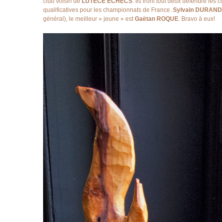
club voisin de
LUTECE ECHECS
. Ils iront tout deux défendre le
qualificatives pour les championnats de France.
Sylvain DURAND
général), le meilleur « jeune » est
Gaëtan ROQUE
. Bravo à eux!