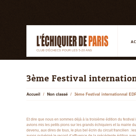
AC
CLUB D'ÉCHECS POUR LES 5-20 ANS
3ème Festival internati
Accueil
Non classé
3ème Festival internationnal 
Et dire que nous en sommes déjà à la troisième édition du festiva
avions mis les petits pions sur les grands échiquiers et la mairie d
devenu, aux dires de tous, le plus bel écrin du circuit francilien : 
avons pulvérisé le record d’affluence de la précédente édition av