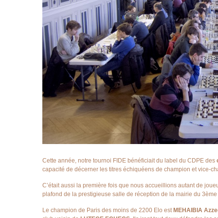
Cette année, notre tournoi FIDE bénéficiait du label du CDPE des
capacité de décerner les titres échiquéens de champion et vice-ch
C’était aussi la première fois que nous accueillions autant de jou
plafond de la prestigieuse salle de réception de la mairie du 3è
Le champion de Paris des moins de 2200 Elo est
MEHAIBIA Azze