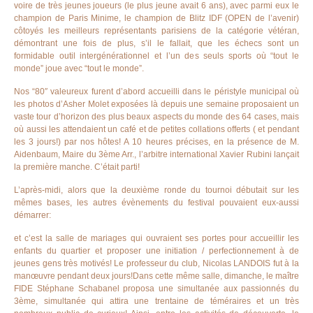
voire de très jeunes joueurs (le plus jeune avait 6 ans), avec parmi eux le
champion de Paris Minime, le champion de Blitz IDF (OPEN de l’avenir)
côtoyés les meilleurs représentants parisiens de la catégorie vétéran,
démontrant une fois de plus, s’il le fallait, que les échecs sont un
formidable outil intergénérationnel et l’un des seuls sports où “tout le
monde” joue avec “tout le monde”.
Nos “80″ valeureux furent d’abord accueilli dans le péristyle municipal où
les photos d’Asher Molet exposées là depuis une semaine proposaient un
vaste tour d’horizon des plus beaux aspects du monde des 64 cases, mais
où aussi les attendaient un café et de petites collations offerts ( et pendant
les 3 jours!) par nos hôtes! A 10 heures précises, en la présence de M.
Aidenbaum, Maire du 3ème Arr., l’arbitre international Xavier Rubini lançait
la première manche. C’était parti!
L’après-midi, alors que la deuxième ronde du tournoi débutait sur les
mêmes bases, les autres évènements du festival pouvaient eux-aussi
démarrer:
et c’est la salle de mariages qui ouvraient ses portes pour accueillir les
enfants du quartier et proposer une initiation / perfectionnement à de
jeunes gens très motivés! Le professeur du club, Nicolas LANDOIS fut à la
manœuvre pendant deux jours!Dans cette même salle, dimanche, le maître
FIDE Stéphane Schabanel proposa une simultanée aux passionnés du
3ème, simultanée qui attira une trentaine de téméraires et un très