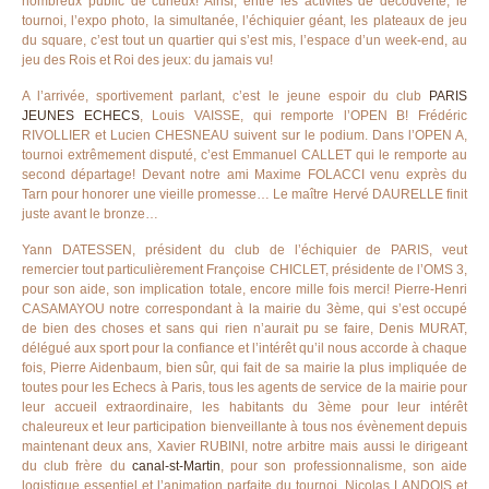
nombreux public de curieux! Ainsi, entre les activités de découverte, le
tournoi, l’expo photo, la simultanée, l’échiquier géant, les plateaux de jeu
du square, c’est tout un quartier qui s’est mis, l’espace d’un week-end, au
jeu des Rois et Roi des jeux: du jamais vu!
A l’arrivée, sportivement parlant, c’est le jeune espoir du club
PARIS
JEUNES ECHECS
, Louis VAISSE, qui remporte l’OPEN B! Frédéric
RIVOLLIER et Lucien CHESNEAU suivent sur le podium. Dans l’OPEN A,
tournoi extrêmement disputé, c’est Emmanuel CALLET qui le remporte au
second départage! Devant notre ami Maxime FOLACCI venu exprès du
Tarn pour honorer une vieille promesse… Le maître Hervé DAURELLE finit
juste avant le bronze…
Yann DATESSEN, président du club de l’échiquier de PARIS, veut
remercier tout particulièrement Françoise CHICLET, présidente de l’OMS 3,
pour son aide, son implication totale, encore mille fois merci! Pierre-Henri
CASAMAYOU notre correspondant à la mairie du 3ème, qui s’est occupé
de bien des choses et sans qui rien n’aurait pu se faire, Denis MURAT,
délégué aux sport pour la confiance et l’intérêt qu’il nous accorde à chaque
fois, Pierre Aidenbaum, bien sûr, qui fait de sa mairie la plus impliquée de
toutes pour les Echecs à Paris, tous les agents de service de la mairie pour
leur accueil extraordinaire, les habitants du 3ème pour leur intérêt
chaleureux et leur participation bienveillante à tous nos évènement depuis
maintenant deux ans, Xavier RUBINI, notre arbitre mais aussi le dirigeant
du club frère du
canal-st-Martin
, pour son professionnalisme, son aide
logistique essentiel et l’animation parfaite du tournoi, Nicolas LANDOIS et