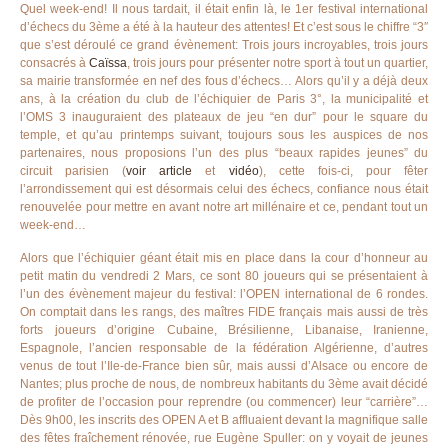
Quel week-end! Il nous tardait, il était enfin là, le 1er festival international
d’échecs du 3ème a été à la hauteur des attentes! Et c’est sous le chiffre “3″
que s’est déroulé ce grand évènement: Trois jours incroyables, trois jours
consacrés à
Caïssa
, trois jours pour présenter notre sport à tout un quartier,
sa mairie transformée en nef des fous d’échecs… Alors qu’il y a déjà deux
ans, à la création du club de l’échiquier de Paris 3°, la municipalité et
l’OMS 3 inauguraient des plateaux de jeu “en dur” pour le square du
temple, et qu’au printemps suivant, toujours sous les auspices de nos
partenaires, nous proposions l’un des plus “beaux rapides jeunes” du
circuit parisien (
voir article
et
vidéo
), cette fois-ci, pour fêter
l’arrondissement qui est désormais celui des échecs, confiance nous était
renouvelée pour mettre en avant notre art millénaire et ce, pendant tout un
week-end…
Alors que l’échiquier géant était mis en place dans la cour d’honneur au
petit matin du vendredi 2 Mars, ce sont 80 joueurs qui se présentaient à
l’un des évènement majeur du festival: l’OPEN international de 6 rondes.
On comptait dans les rangs, des maîtres FIDE français mais aussi de très
forts joueurs d’origine Cubaine, Brésilienne, Libanaise, Iranienne,
Espagnole, l’ancien responsable de la fédération Algérienne, d’autres
venus de tout l’Ile-de-France bien sûr, mais aussi d’Alsace ou encore de
Nantes; plus proche de nous, de nombreux habitants du 3ème avait décidé
de profiter de l’occasion pour reprendre (ou commencer) leur “carrière”…
Dès 9h00, les inscrits des OPEN A et B affluaient devant la magnifique salle
des fêtes fraîchement rénovée, rue Eugène Spuller: on y voyait de jeunes