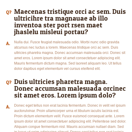
Maecenas tristique orci ac sem. Duis
Q?
ultricihre tra magnauae ab illo
inventoa ster port rsen maet
jhaslelu misleui portau?
Nulla dui. Fusce feugiat malesuada odio. Morbi nunc odio gravida
A.
atcursus nec luctus a lorem. Maecenas tristique orci ac sem. Duis
ultricies pharetra magna. Donec accumsan malesuada orci. Donec sit
amet eros. Lorem ipsum dolor sit amet consectetuer adipiscing elit.
Mauris fermentum dictum magna. Sed laoreet aliquam leo. Ut tellus
dolor dapibus eget elementum vel cursus eleifend elit.
Duis ultricies pharetra magna.
Q?
Donec accumsan malesuada orcinec
sit amet eros. Lorem ipsum dolo?
Donec eget tellus non erat lacinia fermentum. Donec in velit vel ipsum
A.
auctorulvinar. Proin ullamcorper urna et tibulum iaculis lacinia est.
Proin dictum elementum velit. Fusce euismod consequat ante. Lorem
ipsum dolor sit amet consectetuer adipiscing elit. Pellentese sed dolor.
Aliquam congue fermentum nisl. Mauris accumsan nullael diam. Sed