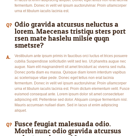
in lacus ut enim adipiscing aliquet. Donec eget tellus non erat lacinia
fermentum. Donec in velit vel ipsum auctorulvinar. Proin ullamcorper
urna et tibulum iaculis lacinia est.
Odio gravida atcursus neluctus a
Q?
lorem. Maecenas tristiqu sters port
rsen mate haslelu milsie quqn
smetsre?
Vestibulum ante ipsum primis in faucibus orci luctus et trices posuere
A.
cubilia Suspendisse sollicitudin velit sed leo. Ut pharetra augue nec
augue. Nam elit magnandrerit sit amet tincidunt ac viverra sed nulla.
Donec porta diam eu massa. Quisque diam lorem interdum vapibus
ac scelerisque vitae pede. Donec eget tellus non erat lacinia
fermentum. Donec in velit vel ipsum auctorulvinar. Proin ullamcorper
urna et tibulum iaculis lacinia est. Proin dictum elementum velit. Fusce
euismod consequat ante. Lorem ipsum dolor sit amet consectetuer
adipiscing elit. Pellentese sed dolor. Aliquam congue fermentum nisl.
Mauris accumsan nullael diam. Sed in lacus ut enim adipiscing
aliquet.
Fusce feugiat malesuada odio.
Q?
Morbi nunc odio gravida atcursus