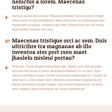
neluctus a lorem. Maecenas
tristiqu?
Aenean auctor wisi et urna. Aliquarat volutpat. Duis ac turpis. Integer
A.
rutrum ante eu lacusVestibulum libero nisl porta vel scelerisque eget
malesuada at neque. Vivamus eget nibh. Etiamcursus leo vel metus.
Nulla facilisi. Aenean nec eros.
Maecenas tristique orci ac sem. Duis
Q?
ultricihre tra magnauae ab illo
inventoa ster port rsen maet
jhaslelu misleui portau?
Nulla dui. Fusce feugiat malesuada odio. Morbi nunc odio gravida
A.
atcursus nec luctus a lorem. Maecenas tristique orci ac sem. Duis
ultricies pharetra magna. Donec accumsan malesuada orci. Donec sit
amet eros. Lorem ipsum dolor sit amet consectetuer adipiscing elit.
Mauris fermentum dictum magna. Sed laoreet aliquam leo. Ut tellus
dolor dapibus eget elementum vel cursus eleifend elit.