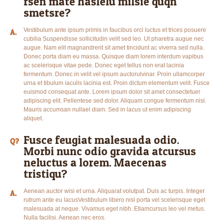
rsen mate haslelu milsie quqn
smetsre?
Vestibulum ante ipsum primis in faucibus orci luctus et trices posuere
A.
cubilia Suspendisse sollicitudin velit sed leo. Ut pharetra augue nec
augue. Nam elit magnandrerit sit amet tincidunt ac viverra sed nulla.
Donec porta diam eu massa. Quisque diam lorem interdum vapibus
ac scelerisque vitae pede. Donec eget tellus non erat lacinia
fermentum. Donec in velit vel ipsum auctorulvinar. Proin ullamcorper
urna et tibulum iaculis lacinia est. Proin dictum elementum velit. Fusce
euismod consequat ante. Lorem ipsum dolor sit amet consectetuer
adipiscing elit. Pellentese sed dolor. Aliquam congue fermentum nisl.
Mauris accumsan nullael diam. Sed in lacus ut enim adipiscing
aliquet.
Fusce feugiat malesuada odio.
Q?
Morbi nunc odio gravida atcursus
neluctus a lorem. Maecenas
tristiqu?
Aenean auctor wisi et urna. Aliquarat volutpat. Duis ac turpis. Integer
A.
rutrum ante eu lacusVestibulum libero nisl porta vel scelerisque eget
malesuada at neque. Vivamus eget nibh. Etiamcursus leo vel metus.
Nulla facilisi. Aenean nec eros.