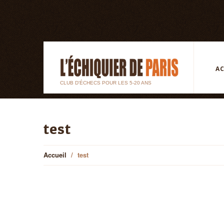
AC
CLUB D'ÉCHECS POUR LES 5-20 ANS
test
Accueil
test