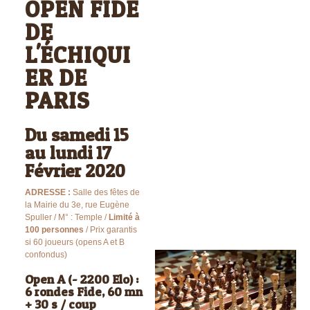
OPEN FIDE
DE
L'ÉCHIQUI
ER DE
PARIS
Du samedi 15
au lundi 17
Février 2020
ADRESSE :
Salle des fêtes de
la Mairie du 3e, rue Eugène
Spuller / M° : Temple /
Limité à
100 personnes
/ Prix garantis
si 60 joueurs (opens A et B
confondus)
Open A (- 2200 Elo) :
6 rondes Fide, 60 mn
+ 30 s / coup