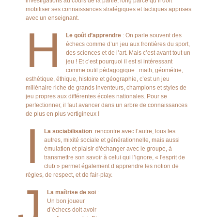
investigations au cours de la partie, long parce qu’il doit
mobiliser ses connaissances stratégiques et tactiques apprises
avec un enseignant.
H
Le goût d’apprendre
: On parle souvent des
échecs comme d’un jeu aux frontières du sport,
des sciences et de l’art. Mais c’est avant tout un
jeu ! Et c’est pourquoi il est si intéressant
comme outil pédagogique : math, géométrie,
esthétique, éthique, histoire et géographie, c’est un jeu
millénaire riche de grands inventeurs, champions et styles de
jeu propres aux différentes écoles nationales. Pour se
perfectionner, il faut avancer dans un arbre de connaissances
de plus en plus vertigineux !
I
La sociabilisation
: rencontre avec l’autre, tous les
autres, mixité sociale et générationnelle, mais aussi
émulation et plaisir d'échanger avec le groupe, à
transmettre son savoir à celui qui l’ignore, « l'esprit de
club » permet également d’apprendre les notion de
règles, de respect, et de fair-play.
J
La maîtrise de soi
:
Un bon joueur
d’échecs doit avoir