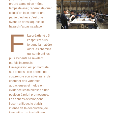
propre camp et en même
temps deviner, repérer, déjouer
celui d’en face, mener une
partie d’échecs c’est une
aventure dans laquelle le
hasard n’a pas sa place !
F
La créativité :
Si
l’esprit est plus
fort que la matière
alors les chemins
qui semblent les
plus évidents se révèlent
parfois incorrects.
L'imagination est primordiale
aux échecs : elle permet de
surprendre son adversaire, de
chercher des variantes
audacieuses et mettre en
évidence les faiblesses d'une
position à priori prometteuse.
Les échecs développent
l’esprit critique, le plaisir
intense de la découverte, de
l’invention, de l’esthétique