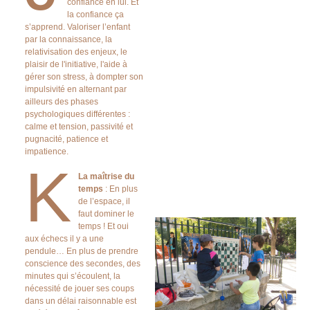
confiance en lui. Et
la confiance ça
s’apprend. Valoriser l’enfant
par la connaissance, la
relativisation des enjeux, le
plaisir de l'initiative, l'aide à
gérer son stress, à dompter son
impulsivité en alternant par
ailleurs des phases
psychologiques différentes :
calme et tension, passivité et
pugnacité, patience et
impatience.
K
La maîtrise du
temps
: En plus
de l’espace, il
faut dominer le
temps ! Et oui
aux échecs il y a une
pendule… En plus de prendre
conscience des secondes, des
minutes qui s’écoulent, la
nécessité de jouer ses coups
dans un délai raisonnable est