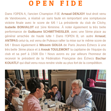
O P E N F I D E
Dans l'OPEN A, l'ancien Champion PJE
Arnaud DENJOY
tout droit venu
de Vandoeuvre, a réalisé un sans faute en remportant une somptueuse
victoire finale avec le score de 6/6 ! La présidente du club de Clichy,
Isabelle BONVALOT
est 1ère féminine. À noter également la très belle
performance de
Guillaume SCHMITTHEISLER
, avec une 5ème place au
général arrachée de haute lutte ! Dans l'OPEN B, un autre
Arnaud
,
ANTIPAS
celui-la, est venu de Puteaux rafler la mise sur le même score de
6/6 ! Bravo également à
Wissem GOUJA
de Paris Jeunes Échecs à une
très belle 3ème place et à
Anouk TOULEMONT
la capitaine de l'équipe du
club et sa perf à 1508 Elo ! Nous avons eu par ailleurs l'honneur de
recevoir le président de la Fédération Française des Échecs
Bachar
KOUATLY
qui était venu nous rendre visite au plus fort de la compétition.