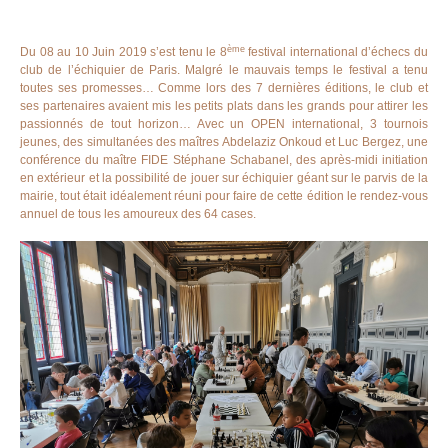
ème
Du 08 au 10 Juin 2019 s’est tenu le 8
festival international d’échecs du
club de l’échiquier de Paris. Malgré le mauvais temps le festival a tenu
toutes ses promesses… Comme lors des 7 dernières éditions, le club et
ses partenaires avaient mis les petits plats dans les grands pour attirer les
passionnés de tout horizon… Avec un OPEN international, 3 tournois
jeunes, des simultanées des maîtres Abdelaziz Onkoud et Luc Bergez, une
conférence du maître FIDE Stéphane Schabanel, des après-midi initiation
en extérieur et la possibilité de jouer sur échiquier géant sur le parvis de la
mairie, tout était idéalement réuni pour faire de cette édition le rendez-vous
annuel de tous les amoureux des 64 cases.